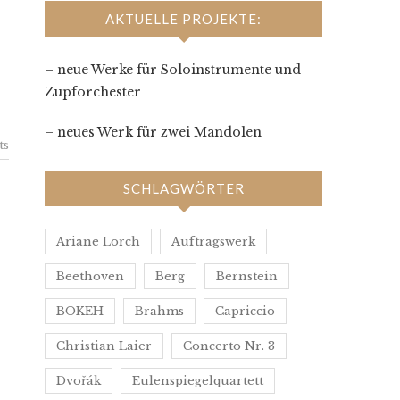
AKTUELLE PROJEKTE:
– neue Werke für Soloinstrumente und
Zupforchester
– neues Werk für zwei Mandolen
ts
SCHLAGWÖRTER
Ariane Lorch
Auftragswerk
Beethoven
Berg
Bernstein
BOKEH
Brahms
Capriccio
Christian Laier
Concerto Nr. 3
Dvořák
Eulenspiegelquartett