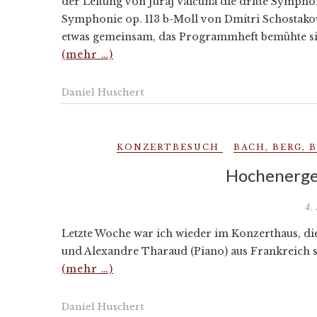
der Leitung von Juraj Valčuha die dritte Symph
Symphonie op. 113 b-Moll von Dmitri Schostakow
etwas gemeinsam, das Programmheft bemühte si
(mehr …)
Daniel Huschert
KONZERTBESUCH
BACH
,
BERG
,
B
Hochenerge
4.
Letzte Woche war ich wieder im Konzerthaus, di
und Alexandre Tharaud (Piano) aus Frankreich s
(mehr …)
Daniel Huschert