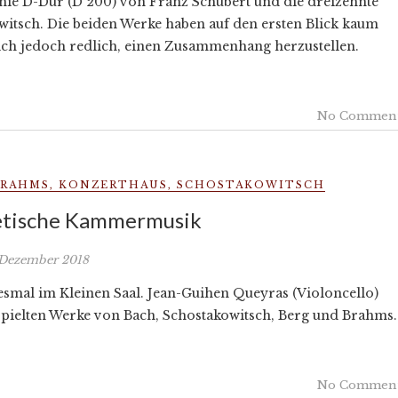
onie D-Dur (D 200) von Franz Schubert und die dreizehnte
itsch. Die beiden Werke haben auf den ersten Blick kaum
ch jedoch redlich, einen Zusammenhang herzustellen.
No Commen
RAHMS
,
KONZERTHAUS
,
SCHOSTAKOWITSCH
tische Kammermusik
 Dezember 2018
esmal im Kleinen Saal. Jean-Guihen Queyras (Violoncello)
pielten Werke von Bach, Schostakowitsch, Berg und Brahms.
No Commen