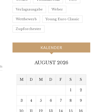
Verlagsausgabe
Weber
Wettbewerb
Young Euro Classic
Zupforchester
KALENDER
AUGUST 2026
ts
M
D
M
D
F
S
S
1
2
3
4
5
6
7
8
9
10
11
12
13
14
15
16