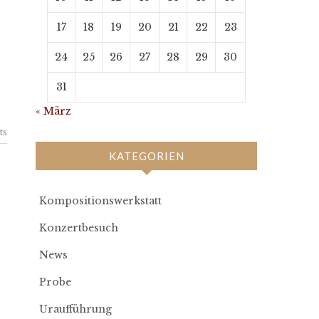
17
18
19
20
21
22
23
24
25
26
27
28
29
30
31
« März
ts
KATEGORIEN
Kompositionswerkstatt
Konzertbesuch
News
Probe
Uraufführung