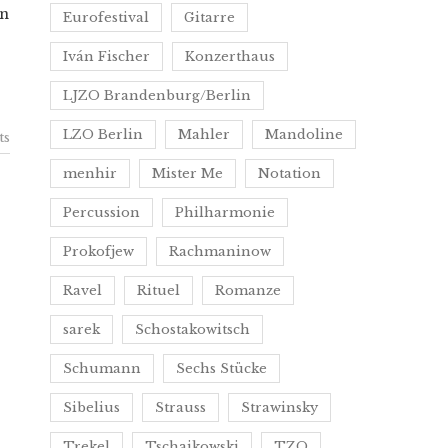
in
Eurofestival
Gitarre
Iván Fischer
Konzerthaus
LJZO Brandenburg/Berlin
LZO Berlin
Mahler
Mandoline
ts
menhir
Mister Me
Notation
Percussion
Philharmonie
Prokofjew
Rachmaninow
Ravel
Rituel
Romanze
sarek
Schostakowitsch
Schumann
Sechs Stücke
Sibelius
Strauss
Strawinsky
Trekel
Tschaikowski
TZO