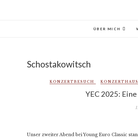
Skip
to
content
ÜBER MICH
Schostakowitsch
KONZERTBESUCH
KONZERTHAU
YEC 2025: Eine 
1
Unser zweiter Abend bei Young Euro Classic stan