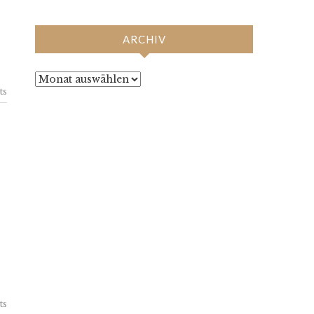
ARCHIV
Archiv
ts
ts