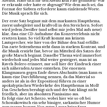
Abends. Hatte sich für den Abend kein Pate gefunden? War
er erkrankt oder hatte er abgesagt? Wie dem auch sei, das
Format der Siebten erforderte kaum einleitende Worte.
Die Musik sprach für sich.
Der erste Satz beginnt mit dem markanten Hauptthema,
zuerst unbegleitet und kraftvoll in den Streichern. Sofort
wird jedem Zweifler (und selbst mir jedes Mal aufs neue)
klar, dass eine CD-Aufnahme das Konzerterlebnis nicht
ersetzen kann. So viel Kraft kommt aus keinem
Lautsprecher, wie hier von der Bühne den Saal erfüllte.
Das zarte Seitenthema steht dann in starkem Kontrast, und
die Musik erstirbt fast, bevor im Mittelteil des Satzes der
große Marsch beginnt. Dasselbe Thema wird immerfort
wiederholt und jedes Mal weiter gesteigert, man ist an
Ravels Bolero erinnert, nur soll hier der Eindruck einer
sich nähernden Armee entstehen. Die enormen
Klangmassen gegen Ende dieses Abschnitts (man kann es
kaum eine Durchführung nennen, da das Material so
anders ist als in der Exposition) führen zu einer
apokalyptischen Wiederkehr des Hauptthemas in Moll!
Das Geschehen beruhigt sich und der Satz klingt nicht
friedlich, aber im absoluten Pianissimo aus.
Es folgt eine Art Scherzo, wobei hier wie so oft bei
Schostakowitsch ein sehr bissiger, sarkastischer Humor