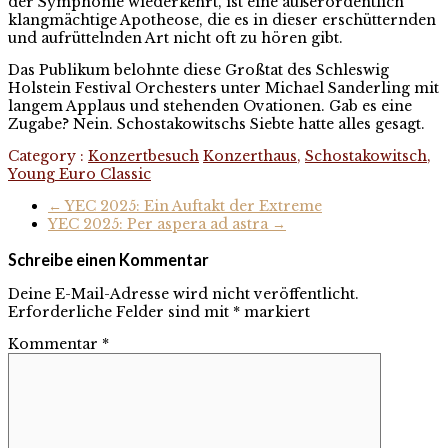
der Symphonie wiederkehrt, ist eine außerordentlich
klangmächtige Apotheose, die es in dieser erschütternden
und aufrüttelnden Art nicht oft zu hören gibt.
Das Publikum belohnte diese Großtat des Schleswig
Holstein Festival Orchesters unter Michael Sanderling mit
langem Applaus und stehenden Ovationen. Gab es eine
Zugabe? Nein. Schostakowitschs Siebte hatte alles gesagt.
Category :
Konzertbesuch
Konzerthaus
,
Schostakowitsch
,
Young Euro Classic
←
YEC 2025: Ein Auftakt der Extreme
YEC 2025: Per aspera ad astra
→
Schreibe einen Kommentar
Deine E-Mail-Adresse wird nicht veröffentlicht.
Erforderliche Felder sind mit
*
markiert
Kommentar
*