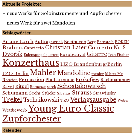
Aktuelle Projekte:
– neue Werke für Soloinstrumente und Zupforchester
– neues Werk für zwei Mandolen
Schlagwörter
Ariane Lorch
Auftragswerk
Beethoven
Berg
Bernstein
BOKEH
Christian Laier
Brahms
Concerto Nr. 3
Capriccio
Dvořák
Gitarre
Eurofestival
Eulenspiegelquartett
Iván Fischer
Konzerthaus
LJZO Brandenburg/Berlin
Mahler
Mandoline
LZO Berlin
menhir
Mister Me
Percussion
Prokofjew
Philharmonie
Rachmaninow
Notation
Schostakowitsch
Rituel
Ravel
Romanze
sarek
Strauss
Schumann
Sechs Stücke
Strawinsky
Sibelius
Trekel
Verlagsausgabe
Tschaikowski
TZO
Weber
Young Euro Classic
Wettbewerb
Zupforchester
Kalender