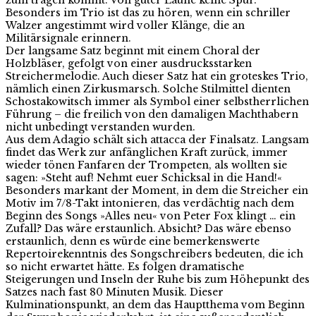
zum tragen kommt. Von guter Laune keine Spur.
Besonders im Trio ist das zu hören, wenn ein schriller
Walzer angestimmt wird voller Klänge, die an
Militärsignale erinnern.
Der langsame Satz beginnt mit einem Choral der
Holzbläser, gefolgt von einer ausdrucksstarken
Streichermelodie. Auch dieser Satz hat ein groteskes Trio,
nämlich einen Zirkusmarsch. Solche Stilmittel dienten
Schostakowitsch immer als Symbol einer selbstherrlichen
Führung – die freilich von den damaligen Machthabern
nicht unbedingt verstanden wurden.
Aus dem Adagio schält sich attacca der Finalsatz. Langsam
findet das Werk zur anfänglichen Kraft zurück, immer
wieder tönen Fanfaren der Trompeten, als wollten sie
sagen: »Steht auf! Nehmt euer Schicksal in die Hand!«
Besonders markant der Moment, in dem die Streicher ein
Motiv im 7/8-Takt intonieren, das verdächtig nach dem
Beginn des Songs »Alles neu« von Peter Fox klingt … ein
Zufall? Das wäre erstaunlich. Absicht? Das wäre ebenso
erstaunlich, denn es würde eine bemerkenswerte
Repertoirekenntnis des Songschreibers bedeuten, die ich
so nicht erwartet hätte. Es folgen dramatische
Steigerungen und Inseln der Ruhe bis zum Höhepunkt des
Satzes nach fast 80 Minuten Musik. Dieser
Kulminationspunkt, an dem das Hauptthema vom Beginn