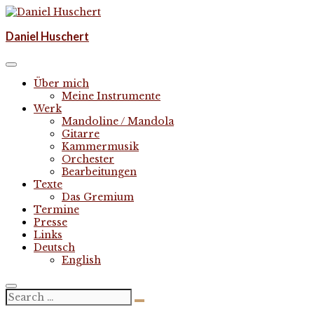
Skip
to
Komponist | composer
Daniel Huschert
content
Daniel Huschert
Über mich
Meine Instrumente
Werk
Mandoline / Mandola
Gitarre
Kammermusik
Orchester
Bearbeitungen
Texte
Das Gremium
Termine
Presse
Links
Deutsch
English