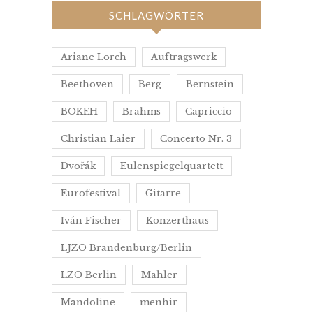
SCHLAGWÖRTER
Ariane Lorch
Auftragswerk
Beethoven
Berg
Bernstein
BOKEH
Brahms
Capriccio
Christian Laier
Concerto Nr. 3
Dvořák
Eulenspiegelquartett
Eurofestival
Gitarre
Iván Fischer
Konzerthaus
LJZO Brandenburg/Berlin
LZO Berlin
Mahler
Mandoline
menhir