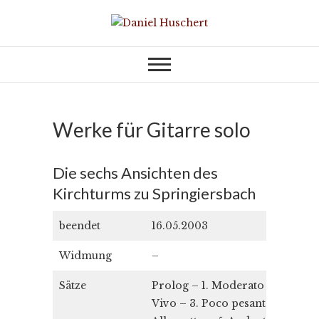
Skip
to
KOMPONIST | COMPOSER
Daniel Huschert
content
Werke für Gitarre solo
Die sechs Ansichten des
Kirchturms zu Springiersbach
beendet
16.05.2003
Widmung
–
Sätze
Prolog – 1. Moderato – 2.
Vivo – 3. Poco pesante – 4.