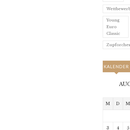
Wettbewer
Young
Euro
Classic
Zupforches
KALENDER
AUG
M
D
3
4
5