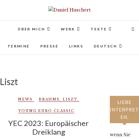
Skip
to
Daniel Huschert
KOMPONIST | COMPOSER
content
ÜBER MICH
WERK
TEXTE
TERMINE
PRESSE
LINKS
DEUTSCH
Liszt
NEWS
BRAHMS
,
LISZT
,
LIEBE
INTERPRET
YOUNG EURO CLASSIC
EN,
YEC 2023: Europäischer
Dreiklang
wenn Sie