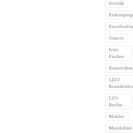
Dvořák
Eulenspiege
Eurofestiva
Gitarre
Iván
Fischer
Konzertha
LJZO
Brandenbu
LZO
Berlin
Mahler
Mandoline