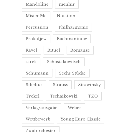
Mandoline
menhir
Mister Me
Notation
Percussion
Philharmonie
Prokofjew
Rachmaninow
Ravel
Rituel
Romanze
sarek
Schostakowitsch
Schumann
Sechs Stücke
Sibelius
Strauss
Strawinsky
Trekel
Tschaikowski
TZO
Verlagsausgabe
Weber
Wettbewerb
Young Euro Classic
Zupforchester