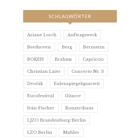
SCHLAGWÖRTER
Ariane Lorch
Auftragswerk
Beethoven
Berg
Bernstein
BOKEH
Brahms
Capriccio
Christian Laier
Concerto Nr. 3
Dvořák
Eulenspiegelquartett
Eurofestival
Gitarre
Iván Fischer
Konzerthaus
LJZO Brandenburg/Berlin
LZO Berlin
Mahler