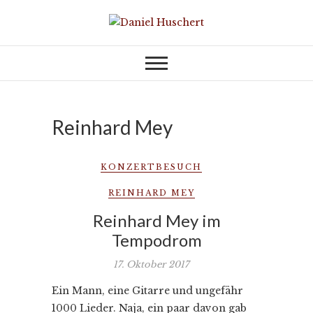
Skip
to
KOMPONIST | COMPOSER
Daniel Huschert
content
Reinhard Mey
KONZERTBESUCH
REINHARD MEY
Reinhard Mey im
Tempodrom
17. Oktober 2017
Ein Mann, eine Gitarre und ungefähr
1000 Lieder. Naja, ein paar davon gab