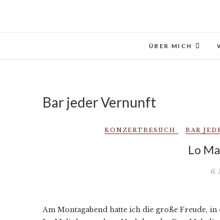
Skip
to
content
ÜBER MICH
Bar jeder Vernunft
KONZERTBESUCH
BAR JE
Lo Ma
6.
Am Montagabend hatte ich die große Freude, in