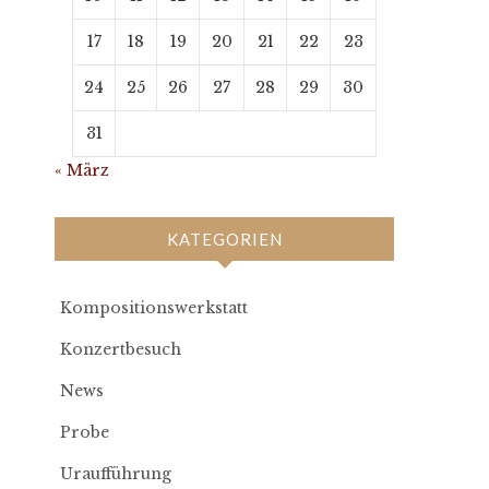
17
18
19
20
21
22
23
24
25
26
27
28
29
30
31
« März
KATEGORIEN
Kompositionswerkstatt
Konzertbesuch
News
Probe
Uraufführung