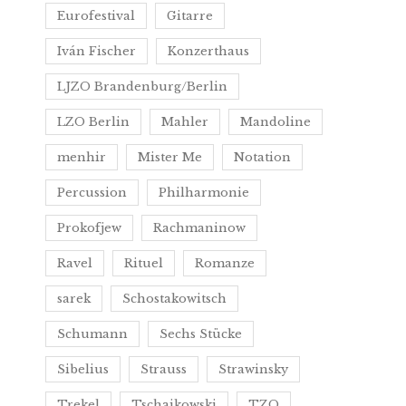
Eurofestival
Gitarre
Iván Fischer
Konzerthaus
LJZO Brandenburg/Berlin
LZO Berlin
Mahler
Mandoline
menhir
Mister Me
Notation
Percussion
Philharmonie
Prokofjew
Rachmaninow
Ravel
Rituel
Romanze
sarek
Schostakowitsch
Schumann
Sechs Stücke
Sibelius
Strauss
Strawinsky
Trekel
Tschaikowski
TZO