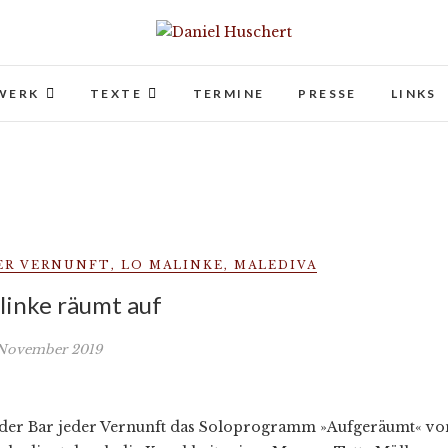
Daniel Huschert
KOMPONIST | COMPOSER
WERK
TEXTE
TERMINE
PRESSE
LINKS
DER VERNUNFT
,
LO MALINKE
,
MALEDIVA
linke räumt auf
 November 2019
 der Bar jeder Vernunft das Soloprogramm »Aufgeräumt« vo