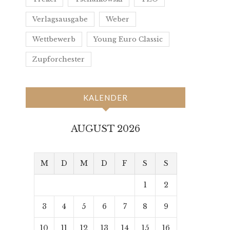
Verlagsausgabe
Weber
Wettbewerb
Young Euro Classic
Zupforchester
KALENDER
AUGUST 2026
M
D
M
D
F
S
S
1
2
3
4
5
6
7
8
9
10
11
12
13
14
15
16