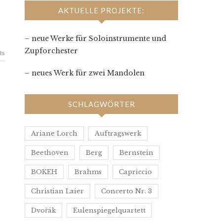
AKTUELLE PROJEKTE:
– neue Werke für Soloinstrumente und
Zupforchester
ts
– neues Werk für zwei Mandolen
SCHLAGWÖRTER
Ariane Lorch
Auftragswerk
Beethoven
Berg
Bernstein
BOKEH
Brahms
Capriccio
Christian Laier
Concerto Nr. 3
Dvořák
Eulenspiegelquartett