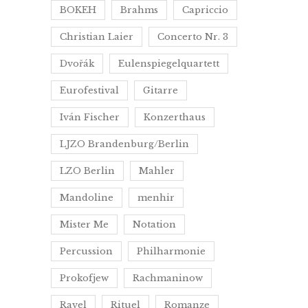
BOKEH
Brahms
Capriccio
Christian Laier
Concerto Nr. 3
Dvořák
Eulenspiegelquartett
Eurofestival
Gitarre
Iván Fischer
Konzerthaus
LJZO Brandenburg/Berlin
LZO Berlin
Mahler
Mandoline
menhir
Mister Me
Notation
Percussion
Philharmonie
Prokofjew
Rachmaninow
Ravel
Rituel
Romanze