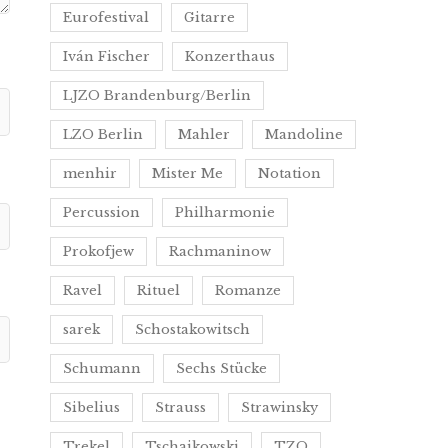
Eurofestival
Gitarre
Iván Fischer
Konzerthaus
LJZO Brandenburg/Berlin
LZO Berlin
Mahler
Mandoline
menhir
Mister Me
Notation
Percussion
Philharmonie
Prokofjew
Rachmaninow
Ravel
Rituel
Romanze
sarek
Schostakowitsch
Schumann
Sechs Stücke
Sibelius
Strauss
Strawinsky
Trekel
Tschaikowski
TZO