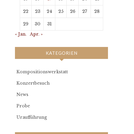
22
23
24
25
26
27
28
29
30
31
« Jan.
Apr. »
KATEGORIEN
Kompositionswerkstatt
Konzertbesuch
News
Probe
Uraufführung