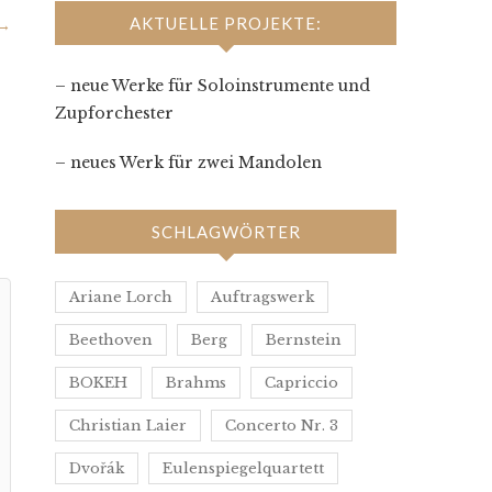
AKTUELLE PROJEKTE:
→
– neue Werke für Soloinstrumente und
Zupforchester
– neues Werk für zwei Mandolen
SCHLAGWÖRTER
Ariane Lorch
Auftragswerk
Beethoven
Berg
Bernstein
BOKEH
Brahms
Capriccio
Christian Laier
Concerto Nr. 3
Dvořák
Eulenspiegelquartett