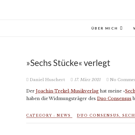
Skip
to
content
ÜBER MICH
»Sechs Stücke« verlegt
Daniel Huschert
17. März 2021
No Commen
Der
Joachin-Trekel-Musikverlag
hat meine »
Sech
haben die Widmungsträger des
Duo Consensus
b
CATEGORY :
NEWS
DUO CONSENSUS
,
SECH