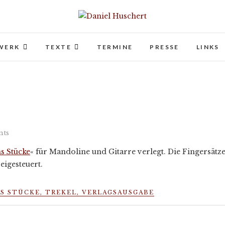
Daniel Huschert
KOMPONIST | COMPOSER
WERK
TEXTE
TERMINE
PRESSE
LINKS
ts
s Stücke
« für Mandoline und Gitarre verlegt. Die Fingersätz
eigesteuert.
S STÜCKE
,
TREKEL
,
VERLAGSAUSGABE