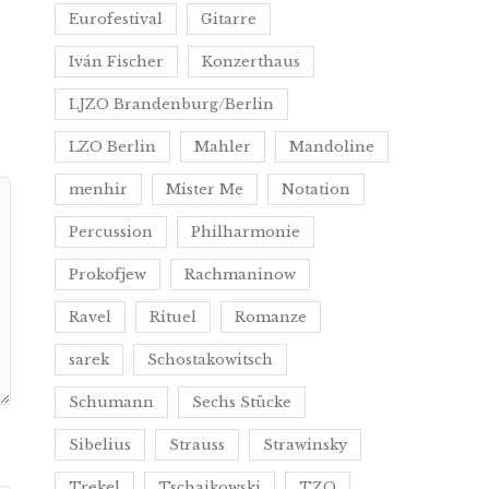
Eurofestival
Gitarre
Iván Fischer
Konzerthaus
LJZO Brandenburg/Berlin
LZO Berlin
Mahler
Mandoline
menhir
Mister Me
Notation
Percussion
Philharmonie
Prokofjew
Rachmaninow
Ravel
Rituel
Romanze
sarek
Schostakowitsch
Schumann
Sechs Stücke
Sibelius
Strauss
Strawinsky
Trekel
Tschaikowski
TZO