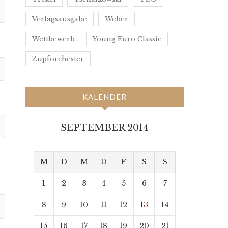
Verlagsausgabe
Weber
Wettbewerb
Young Euro Classic
Zupforchester
KALENDER
SEPTEMBER 2014
M
D
M
D
F
S
S
1
2
3
4
5
6
7
8
9
10
11
12
13
14
15
16
17
18
19
20
21