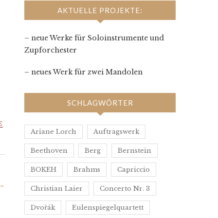
AKTUELLE PROJEKTE:
– neue Werke für Soloinstrumente und
Zupforchester
– neues Werk für zwei Mandolen
SCHLAGWÖRTER
E
Ariane Lorch
Auftragswerk
Beethoven
Berg
Bernstein
BOKEH
Brahms
Capriccio
→
Christian Laier
Concerto Nr. 3
Dvořák
Eulenspiegelquartett