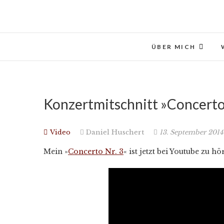
Skip
to
content
ÜBER MICH
Konzertmitschnitt »Concerto 
Video
Daniel Huschert
13. September 201
Mein »
Concerto Nr. 3
« ist jetzt bei Youtube zu hö