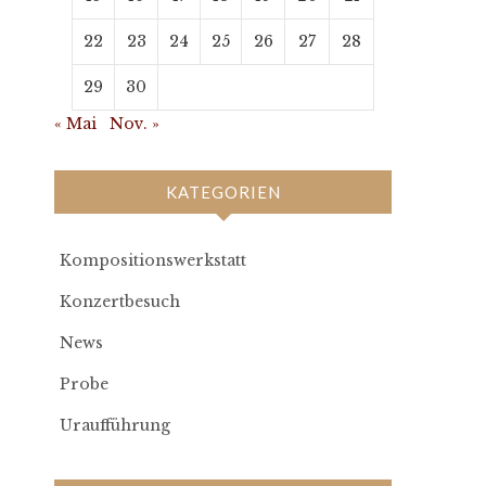
22
23
24
25
26
27
28
29
30
« Mai
Nov. »
KATEGORIEN
Kompositionswerkstatt
Konzertbesuch
News
Probe
Uraufführung