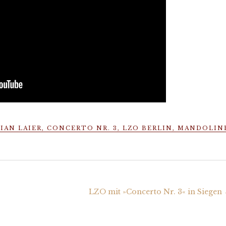
IAN LAIER
,
CONCERTO NR. 3
,
LZO BERLIN
,
MANDOLIN
LZO mit »Concerto Nr. 3« in Siegen