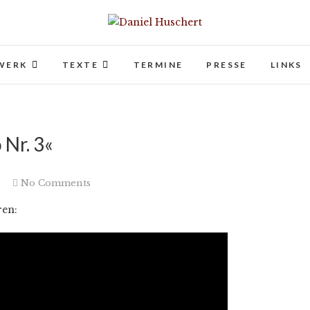
Daniel Huschert
KOMPONIST | COMPOSER
WERK
TEXTE
TERMINE
PRESSE
LINKS
Nr. 3«
4
No Comments
ren: