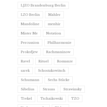
LJZO Brandenburg/Berlin
LZO Berlin
Mahler
Mandoline
menhir
Mister Me
Notation
Percussion
Philharmonie
Prokofjew
Rachmaninow
Ravel
Rituel
Romanze
sarek
Schostakowitsch
Schumann
Sechs Stücke
Sibelius
Strauss
Strawinsky
Trekel
Tschaikowski
TZO