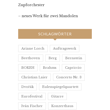
Zupforchester
– neues Werk für zwei Mandolen
SCHLAGWÖRTER
Ariane Lorch
Auftragswerk
Beethoven
Berg
Bernstein
BOKEH
Brahms
Capriccio
Christian Laier
Concerto Nr. 3
Dvořák
Eulenspiegelquartett
Eurofestival
Gitarre
Iván Fischer
Konzerthaus