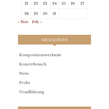
21
22
23
24
25
26
27
28
29
30
31
« Nov.
Feb. »
KATEGORIEN
Kompositionswerkstatt
Konzertbesuch
News
Probe
Uraufführung