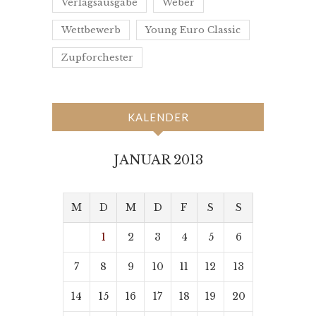
Verlagsausgabe
Weber
Wettbewerb
Young Euro Classic
Zupforchester
KALENDER
JANUAR 2013
M
D
M
D
F
S
S
1
2
3
4
5
6
7
8
9
10
11
12
13
14
15
16
17
18
19
20