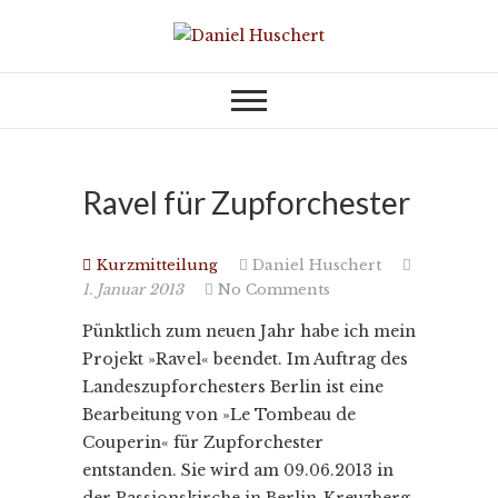
Skip
to
KOMPONIST | COMPOSER
Daniel Huschert
content
Ravel für Zupforchester
Kurzmitteilung
Daniel Huschert
1. Januar 2013
No Comments
Pünktlich zum neuen Jahr habe ich mein
Projekt »Ravel« beendet. Im Auftrag des
Landeszupforchesters Berlin ist eine
Bearbeitung von »Le Tombeau de
Couperin« für Zupforchester
entstanden. Sie wird am 09.06.2013 in