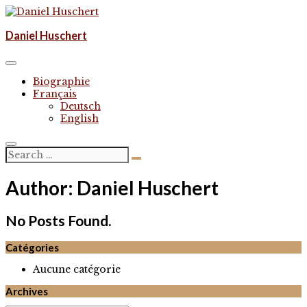
Skip
to
Komponist | composer
Daniel Huschert
content
Daniel Huschert
Biographie
Français
Deutsch
English
Author:
Daniel Huschert
No Posts Found.
Catégories
Aucune catégorie
Archives